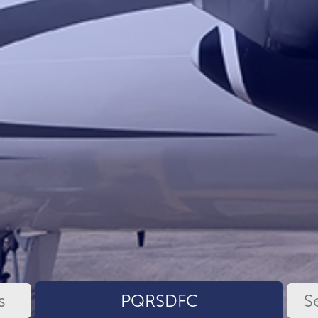
s
PQRSDFC
S