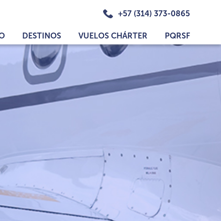
+57 (314) 373-0865
IO
DESTINOS
VUELOS CHÁRTER
PQRSF