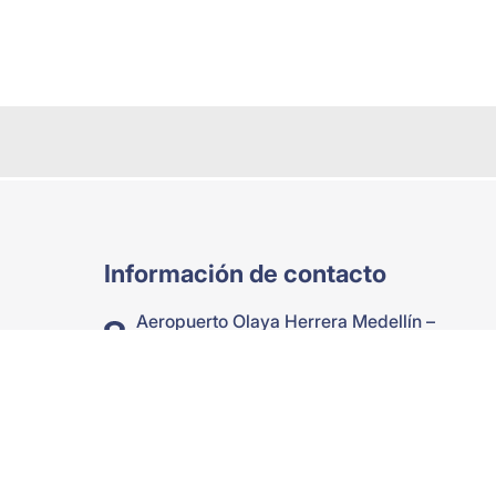
Información de contacto
Aeropuerto Olaya Herrera Medellín –
Colombia
+57 (314) 373-0865
Comercial:
gerenciacomercial@moonflights.com.co