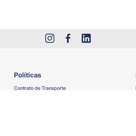
Políticas
Contrato de Transporte
Tarifas de exceso de equipaje
Derechos y deberes del usuario
Normatividad de Desistimiento y Retracto