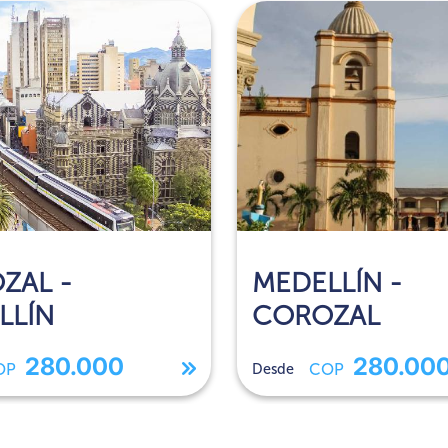
ZAL -
MEDELLÍN -
LLÍN
COROZAL
280.000
280.00
OP
Desde
COP