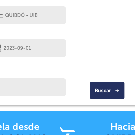
Buscar
➜
la desde
Haci