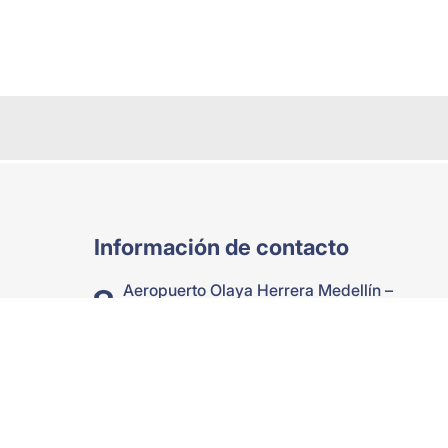
Información de contacto
Aeropuerto Olaya Herrera Medellín –
Colombia
+57 (314) 373-0865
Comercial:
gerenciacomercial@moonflights.com.co