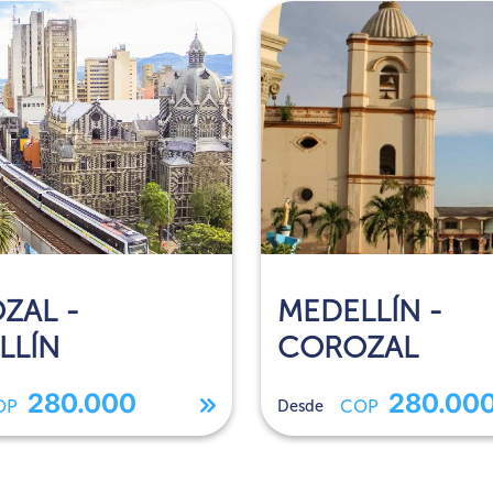
ZAL -
MEDELLÍN -
LLÍN
COROZAL
280.000
280.00
OP
Desde
COP