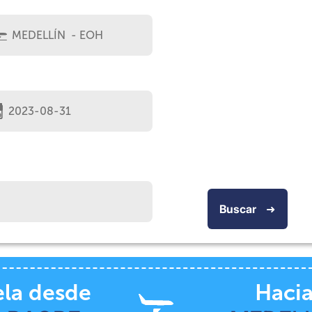
Buscar
➜
la desde
Haci