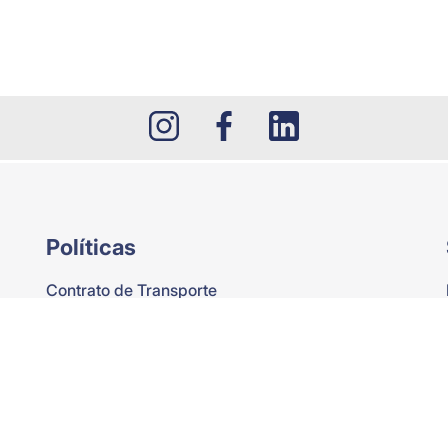
Políticas
Contrato de Transporte
Tarifas de exceso de equipaje
Derechos y deberes del usuario
Normatividad de Desistimiento y Retracto