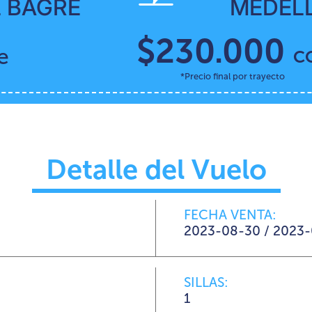
L BAGRE
MEDELL
$230.000
e
C
*Precio final por trayecto
Detalle del Vuelo
FECHA VENTA:
2023-08-30 / 2023-
SILLAS:
1