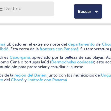
Buscar
➜
amá
ubicado en el extremo norte del
departamento
de
Cho
ibdó
. Esta cerca de la
frontera con Panamá
. Su temperatura
dí es
Capurganá
, apreciado por la belleza de sus playas. 
como Caná o tortugas laúd (
Dermochelys coriacea
); este a
municipio para presenciar y estudiar el suceso.
os de la
región del Darién
junto con los municipios de
Ungu
to
del
Chocó
y
limítrofe con Panamá