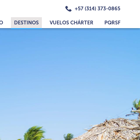
+57 (314) 373-0865
IO
DESTINOS
VUELOS CHÁRTER
PQRSF