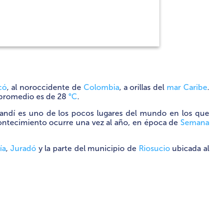
có
, al noroccidente de
Colombia
, a orillas del
mar Caribe
.
 promedio es de 28
°C
.
Acandí es uno de los pocos lugares del mundo en los que
contecimiento ocurre una vez al año, en época de
Semana
ía
,
Juradó
y la parte del municipio de
Riosucio
ubicada al