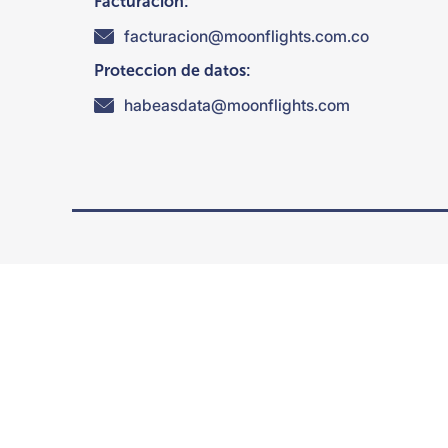
Facturación:
facturacion@moonflights.com.co
Proteccion de datos:
habeasdata@moonflights.com
Suscribete a nuestras ofertas